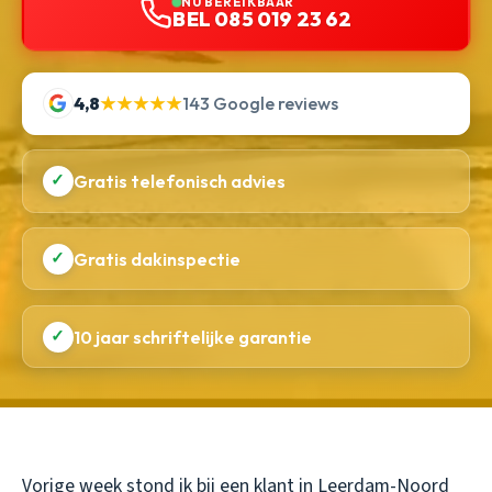
NU BEREIKBAAR
BEL 085 019 23 62
4,8
★★★★★
143 Google reviews
✓
Gratis telefonisch advies
✓
Gratis dakinspectie
✓
10 jaar schriftelijke garantie
Vorige week stond ik bij een klant in Leerdam-Noord