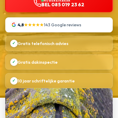
NU BEREIKBAAR
BEL 085 019 23 62
4,8
★★★★★
143 Google reviews
✓
Gratis telefonisch advies
✓
Gratis dakinspectie
✓
10 jaar schriftelijke garantie