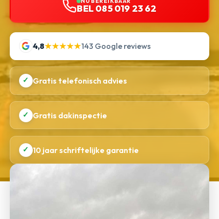
NU BEREIKBAAR
BEL 085 019 23 62
4,8
★★★★★
143 Google reviews
✓
Gratis telefonisch advies
✓
Gratis dakinspectie
✓
10 jaar schriftelijke garantie