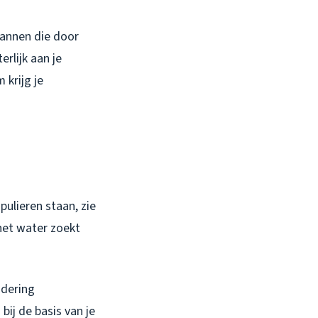
pannen die door
rlijk aan je
 krijg je
pulieren staan, zie
 het water zoekt
ndering
ij de basis van je