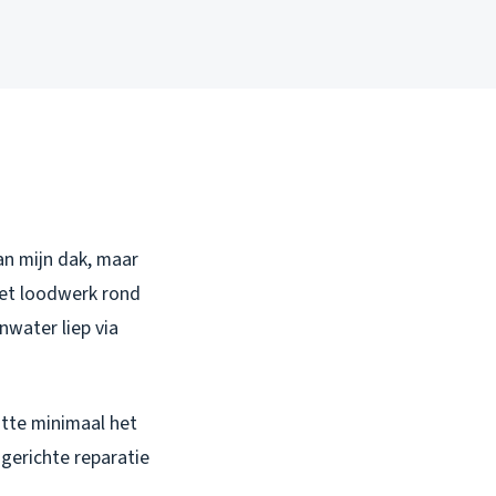
aan mijn dak, maar
 het loodwerk rond
nwater liep via
atte minimaal het
gerichte reparatie