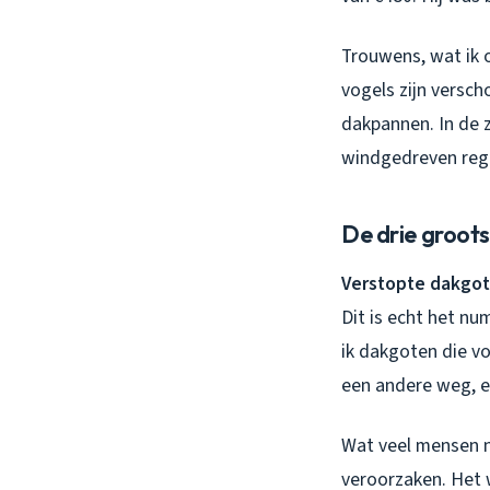
Trouwens, wat ik 
vogels zijn versch
dakpannen. In de z
windgedreven rege
De drie groot
Verstopte dakgo
Dit is echt het nu
ik dakgoten die vo
een andere weg, e
Wat veel mensen n
veroorzaken. Het w