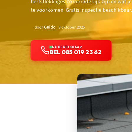
herfstlekkages zo verraderlijk zijn en wat
te voorkomen. Gratis inspectie beschikbaar.
door
Guido
· 8 oktober 2025
NU BEREIKBAAR
BEL 085 019 23 62