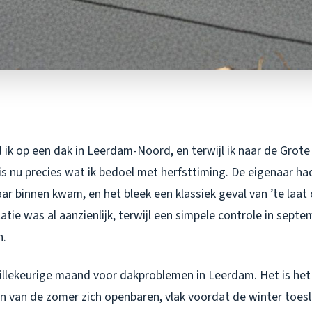
ik op een dak in Leerdam-Noord, en terwijl ik naar de Grote 
t is nu precies wat ik bedoel met herfsttiming. De eigenaar h
r binnen kwam, en het bleek een klassiek geval van ’te laat 
atie was al aanzienlijk, terwijl een simpele controle in septe
n.
illekeurige maand voor dakproblemen in Leerdam. Het is h
en van de zomer zich openbaren, vlak voordat de winter toes