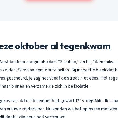
deze oktober al tegenkwam
est belde me begin oktober. “Stephan,” zei hij, “ik zie niks 
op zolder.” Slim van hem om te bellen. Bij inspectie bleek dat
as gescheurd, je zag het vanaf de straat niet eens. Het rege
 naar binnen en verzamelde zich in de isolatie.
gekost als ik tot december had gewacht?” vroeg Milo. Ik sch
 een nieuwe zoldervloer. Nu konden we het oplossen met een 
lij dat hij zijn neus had vertrouwd.