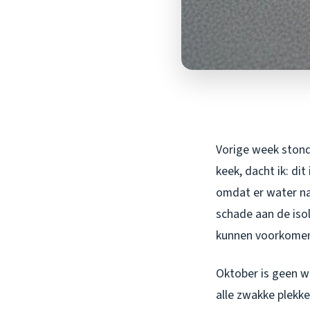
Vorige week stond 
keek, dacht ik: di
omdat er water naa
schade aan de isol
kunnen voorkome
Oktober is geen w
alle zwakke plekk