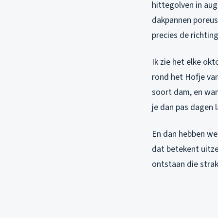
hittegolven in au
dakpannen poreus.
precies de richtin
Ik zie het elke ok
rond het Hofje va
soort dam, en wan
je dan pas dagen l
En dan hebben we 
dat betekent uitze
ontstaan die stra