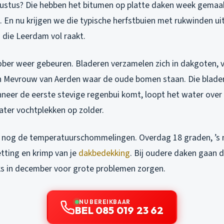
gustus? Die hebben het bitumen op platte daken week gemaa
 En nu krijgen we die typische herfstbuien met rukwinden ui
g die Leerdam vol raakt.
tober weer gebeuren. Bladeren verzamelen zich in dakgoten, v
n Mevrouw van Aerden waar de oude bomen staan. Die blade
neer de eerste stevige regenbui komt, loopt het water over 
ater vochtplekken op zolder.
nog de temperatuurschommelingen. Overdag 18 graden, ’s n
tting en krimp van je
dakbedekking
. Bij oudere daken gaan 
ks in december voor grote problemen zorgen.
NU BEREIKBAAR
BEL 085 019 23 62