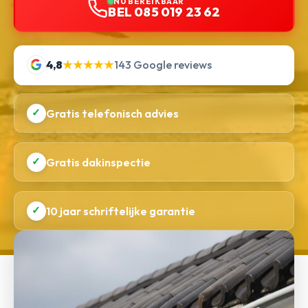
NU BEREIKBAAR
BEL 085 019 23 62
4,8
★★★★★
143 Google reviews
✓
Gratis telefonisch advies
✓
Gratis dakinspectie
✓
10 jaar schriftelijke garantie