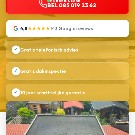
NU BEREIKBAAR
BEL 085 019 23 62
4,8
★★★★★
143 Google reviews
✓
Gratis telefonisch advies
✓
Gratis dakinspectie
✓
10 jaar schriftelijke garantie