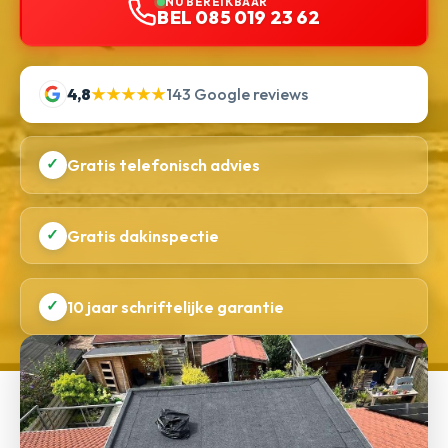
NU BEREIKBAAR
BEL 085 019 23 62
4,8
★★★★★
143 Google reviews
✓
Gratis telefonisch advies
✓
Gratis dakinspectie
✓
10 jaar schriftelijke garantie